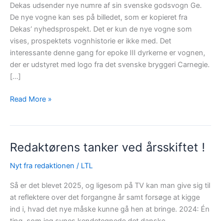
Dekas udsender nye numre af sin svenske godsvogn Ge.
De nye vogne kan ses på billedet, som er kopieret fra
Dekas’ nyhedsprospekt. Det er kun de nye vogne som
vises, prospektets vognhistorie er ikke med. Det
interessante denne gang for epoke III dyrkerne er vognen,
der er udstyret med logo fra det svenske bryggeri Carnegie.
[…]
En
Read More »
lille
nyhed
fra
Redaktørens tanker ved årsskiftet !
Dekas
Nyt fra redaktionen
/
LTL
Så er det blevet 2025, og ligesom på TV kan man give sig til
at reflektere over det forgangne år samt forsøge at kigge
ind i, hvad det nye måske kunne gå hen at bringe. 2024: Én