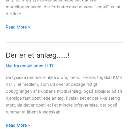
ting, som jeg synes kendetegnede det danske
modeltogsmarked, der fortsatte med at være “smalt”, er, at
der ikke
Redaktørens
Read More »
tanker
ved
årsskiftet
Der er et anlæg……!
!
Nyt fra redaktionen
/
LTL
De fysiske rammer er ikke store, men… I vores togklub KMK
har vi et medlem, som ud over at deltage flittigt i
opbygningen af klubbens modulanlæg, også arbejder på sit
hjemlige fast opstillede anlæg. Fysisk set er det ikke særlig
stort, da det er opstillet i et mindre loftsværelse, der også
rummer et åbent klædeskab.
Der
Read More »