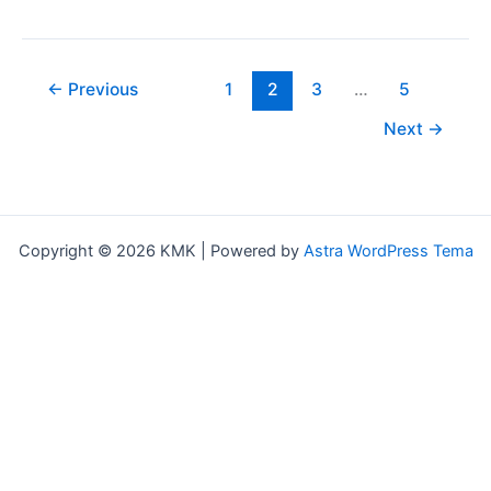
dobbelt
anmeldelse
af
en
←
Previous
1
2
3
…
5
gammel,
Next
→
en
ny
udgivelse
og
et
Copyright © 2026 KMK | Powered by
Astra WordPress Tema
varsel
om
en
fremtidig
!