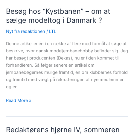
TJA’s
Besøg hos “Kystbanen” – om at
“Danskbyggede
Motorvogne
sælge modeltog i Danmark ?
hos
Nyt fra redaktionen
/
LTL
DSB
1945-
Denne artikel er én i en række af flere med formål at søge at
1974”.
beskrive, hvor dansk modeljernbanehobby befinder sig. Jeg
har besøgt producenten (Dekas), nu er tiden kommet til
forhandleren. Så følger senere en artikel om
jernbanebøgernes mulige fremtid, en om klubbernes forhold
og fremtid med vægt på rekrutteringen af nye medlemmer
og en
Besøg
Read More »
hos
“Kystbanen”
–
Redaktørens hjørne IV, sommeren
om