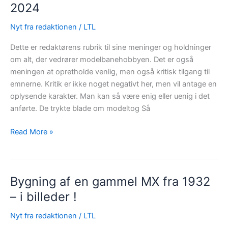
at
2024
sælge
Nyt fra redaktionen
/
LTL
modeltog
i
Dette er redaktørens rubrik til sine meninger og holdninger
Danmark
om alt, der vedrører modelbanehobbyen. Det er også
?
meningen at opretholde venlig, men også kritisk tilgang til
emnerne. Kritik er ikke noget negativt her, men vil antage en
oplysende karakter. Man kan så være enig eller uenig i det
anførte. De trykte blade om modeltog Så
Redaktørens
Read More »
hjørne
IV,
sommeren
Bygning af en gammel MX fra 1932
2024
– i billeder !
Nyt fra redaktionen
/
LTL