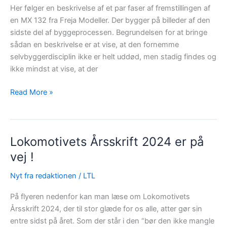
Her følger en beskrivelse af et par faser af fremstillingen af
en MX 132 fra Freja Modeller. Der bygger på billeder af den
sidste del af byggeprocessen. Begrundelsen for at bringe
sådan en beskrivelse er at vise, at den fornemme
selvbyggerdisciplin ikke er helt uddød, men stadig findes og
ikke mindst at vise, at der
Bygning
Read More »
af
en
gammel
Lokomotivets Årsskrift 2024 er på
MX
fra
vej !
1932
Nyt fra redaktionen
/
LTL
–
i
På flyeren nedenfor kan man læse om Lokomotivets
billeder
Årsskrift 2024, der til stor glæde for os alle, atter gør sin
!
entre sidst på året. Som der står i den “bør den ikke mangle