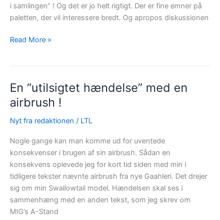
i samlingen” ! Og det er jo helt rigtigt. Der er fine emner på
paletten, der vil interessere bredt. Og apropos diskussionen
Lokomotivets
Read More »
Årsskrift
2024
er
En “utilsigtet hændelse” med en
på
vej
airbrush !
!
Nyt fra redaktionen
/
LTL
Nogle gange kan man komme ud for uventede
konsekvenser i brugen af sin airbrush. Sådan en
konsekvens oplevede jeg for kort tid siden med min i
tidligere tekster nævnte airbrush fra nye Gaahleri. Det drejer
sig om min Swallowtail model. Hændelsen skal ses i
sammenhæng med en anden tekst, som jeg skrev om
MIG’s A-Stand