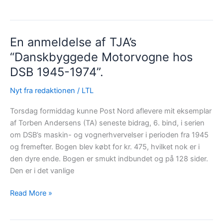
er
et
anlæg……!
En anmeldelse af TJA’s
“Danskbyggede Motorvogne hos
DSB 1945-1974”.
Nyt fra redaktionen
/
LTL
Torsdag formiddag kunne Post Nord aflevere mit eksemplar
af Torben Andersens (TA) seneste bidrag, 6. bind, i serien
om DSB’s maskin- og vognerhvervelser i perioden fra 1945
og fremefter. Bogen blev købt for kr. 475, hvilket nok er i
den dyre ende. Bogen er smukt indbundet og på 128 sider.
Den er i det vanlige
En
Read More »
anmeldelse
af