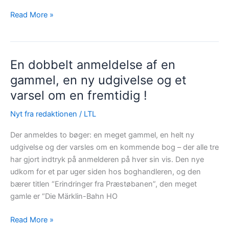
En
Read More »
“utilsigtet
hændelse”
med
En dobbelt anmeldelse af en
en
airbrush
gammel, en ny udgivelse og et
!
varsel om en fremtidig !
Nyt fra redaktionen
/
LTL
Der anmeldes to bøger: en meget gammel, en helt ny
udgivelse og der varsles om en kommende bog – der alle tre
har gjort indtryk på anmelderen på hver sin vis. Den nye
udkom for et par uger siden hos boghandleren, og den
bærer titlen “Erindringer fra Præstøbanen”, den meget
gamle er “Die Märklin-Bahn HO
En
Read More »